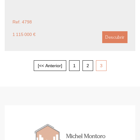
Ref. 4798
1 115 000 €
Descubrir
[<< Anterior]
1
2
3