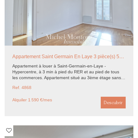
Appartement Saint Germain En Laye 3 pièce(s) 53.04 m2
Appartement à louer à Saint-Germain-en-Laye -
Hypercentre, à 3 min à pied du RER et au pied de tous
les commerces. Appartement situé au 3ème étage sans
ascenseur dans un bel immeuble ancien bien entretenu. Il
Ref. 4868
se compose d'une entrée, un séjour exposé sud-ouest, 2
chambres, une cuisine, une salle de douche et un wc
Alquiler 1 590 €/mes
indépendant avec lave main. Appartement très lumineux,
Descubrir
fenêtres double vitrage, salle de douche et wc refait très
récemment.