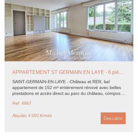
APPARTEMENT ST GERMAIN EN LAYE - 6 pièce(s) - 152 m2
SAINT-GERMAIN-EN-LAYE - Château et RER, bel
appartement de 152 m² entièrement rénové avec belles
prestations et accès direct au parc du château, composé
de: vaste entrée, séjour double avec accès extérieur,
Ref. 4867
cuisine équipée/salle à manger, suite parentale (dressing
et salle de douches), 4 chambres, lingerie, salle de bains.
Alquiler 4 550 €/mes
2 caves. Possibilité parking.~Loyer 3918,00 euros
Descubrir
charges incluses~Commission de location 1824,00 euros
TTC