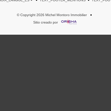
TEXT_FOOTER_MENTIONS
TEXT_FOO
© Copyright 2026 Michel Montoro Immobilier
Sitio creado por