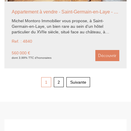
Appartement à vendre - Saint-Germain-en-Laye - 80.53m2 - 1 chambre
Michel Montoro Immobilier vous propose, à Saint-
Germain-en-Laye, un bien rare au sein d'un hôtel
particulier du XVIIe siècle, situé face au château, à
seulement 1 minute à pied du RER. Situé au 2ème étage,
Ref. : 4840
l'appartement de 80.53 m² se compose de : - Une entrée,
- Une chambre avec cheminée (actuelle salle à manger),
560 000 €
- Un double séjour traversant lumineux avec cheminée, -
Découvrir
dont 3.99% TTC d'honoraires
Une cuisine indépendante, - Une salle de bains, - Un WC
séparé. Une cave en sous-sol complète ce bien. Les
atouts : - Adresse d'exception - Charme de l'ancien :
cheminées, volumes, hauteur sous plafond - Appartement
lumineux et calme - Potentiel d'aménagement Possibilité
1
2
Suivante
d'acheter une pièce de 15m² en plus, sur le même palier.