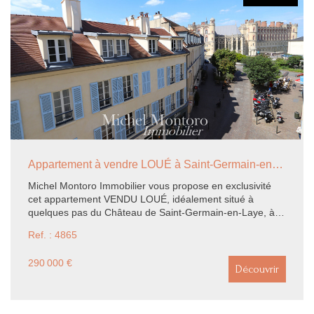
Appartement à vendre LOUÉ à Saint-Germain-en-Laye - 32.01 m2
Michel Montoro Immobilier vous propose en exclusivité
cet appartement VENDU LOUÉ, idéalement situé à
quelques pas du Château de Saint-Germain-en-Laye, à
seulement 2 minutes à pied du RER et au coeur des
Ref. : 4865
commerces. Situé au 3ème étage d'une petite
copropriété, ce bien se compose d'une pièce de vie
290 000 €
lumineuse faisant office de séjour/chambre donnant sur
Découvrir
rue, d'une cuisine aménagée, d'une salle d'eau, ainsi que
d'un WC indépendant. Il bénéficie également d'une vue
dégagée sur le Château de Saint-Germain-en-Laye, un