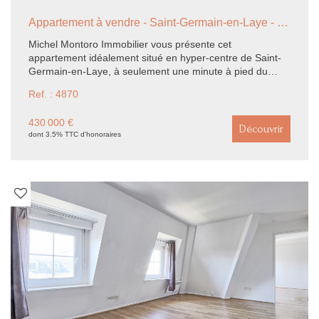
Appartement à vendre - Saint-Germain-en-Laye - 69m2 - 3 pièces
Michel Montoro Immobilier vous présente cet
appartement idéalement situé en hyper-centre de Saint-
Germain-en-Laye, à seulement une minute à pied du
RER. Perché au 4ème et dernier étage (sans ascenseur),
Ref. : 4870
il offre une surface de 69 m² (59,81 m² Carrez) et séduit
par son séjour cathédrale doté d'une hauteur sous
430 000 €
plafond de 3,5 m. Le bien comprend une entrée, une
Découvrir
dont 3.5% TTC d'honoraires
cuisine aménagée, deux grandes chambres, une salle de
bains, des WC indépendants et un dressing. Calme,
lumineux et jouissant de beaux volumes, il bénéficie de
toutes les commodités à proximité immédiate. Une
opportunité rare à ne pas manquer !