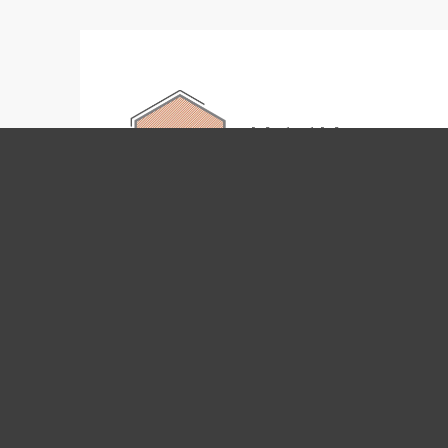
L'agence crée par Michel Montoro en
1996, située dans le centre historique de
la ville depuis plus de 20 ans est un
acteur incontournable de l'immobilier à
Saint-Germain-en-Laye et les villes
limitrophes.
Rencontrons-nous
1 place André Malraux