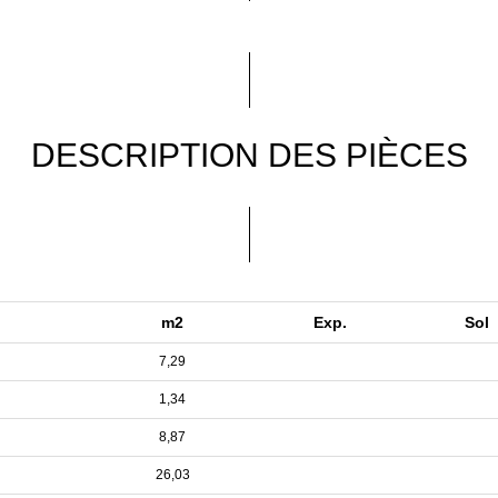
DESCRIPTION DES PIÈCES
m2
Exp.
Sol
7,29
1,34
8,87
26,03