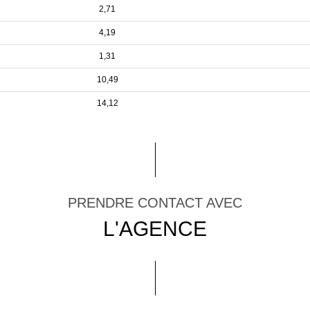
2,71
4,19
1,31
10,49
14,12
PRENDRE CONTACT AVEC
L'AGENCE