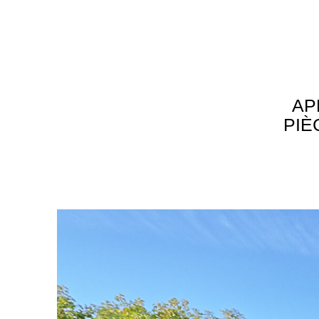
AP
PIÈ