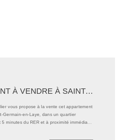
APPARTEMENT À VENDRE À SAINT-GERMAIN-EN-LAYE - 1 CHAMBRE - 42.95 M2
ier vous propose à la vente cet appartement
nt-Germain-en-Laye, dans un quartier
 5 minutes du RER et à proximité immédiate
ésidence sécurisée
urnée, cet appartement se situe au 4ème et