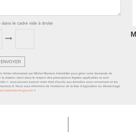
 dans le cadre vide à droite
M
ENVOYER
 un fichier informatisé par Michel Montoro Immobilier pour gérer votre demande de
la relation client dans le respect des prescriptions légales applicables et sont
bertés », vous pouvez exercer votre droit d'accès aux données vous concernant et les
-montoro.fr. Nous vous informons de l'existence de la liste d'opposition au démarchage
tps://www.bloctel.gouv.fr/
»