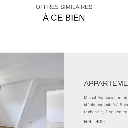
OFFRES SIMILAIRES
À CE BIEN
Michel Montoro Immobil
idéalement situé à Sai
recherché, à seulement
des commerces et commodités. Au sein d'une r
Ref. : 4851
avec gardiennage en jo