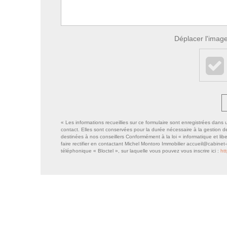
Déplacer l'image
« Les informations recueillies sur ce formulaire sont enregistrées dans
contact. Elles sont conservées pour la durée nécessaire à la gestion de 
destinées à nos conseillers Conformément à la loi « informatique et li
faire rectifier en contactant Michel Montoro Immobilier accueil@cabinet
téléphonique « Bloctel », sur laquelle vous pouvez vous inscrire ici :
ht