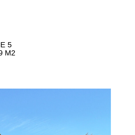
E 5
9 M2