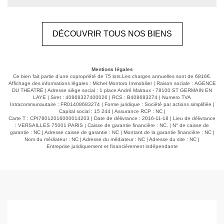
Vous y trouverez également une salle de douche, une
salle de bains avec WC et des toilettes séparées. Une
cave et une place de parking complètent ce bien. Vous
DÉCOUVRIR TOUS NOS BIENS
serez séduit par sa vue dégagée et sa rénovation
récente, offrant un appartement prêt à vivre, sans
travaux à prévoir.
Mentions légales
Ce bien fait partie d'une copropriété de 75 lots.Les charges annuelles sont de 6816€.
Affichage des informations légales : Michel Montoro Immobilier | Raison sociale : AGENCE
DU THEATRE | Adresse siège social : 1 place André Malraux - 78100 ST GERMAIN EN
LAYE | Siret : 40868327400026 | RCS : B408683274 | Numero TVA
Intracommunautaire : FR01408683274 | Forme juridique : Société par actions simplifiée |
Capital social : 15 244 | Assurance RCP : NC |
Carte T : CPI78012016000014203 | Date de délivrance : 2016-11-18 | Lieu de délivrance
: VERSAILLES 75001 PARIS | Caisse de garantie financière : NC. | N° de caisse de
garantie : NC | Adresse caisse de garantie : NC | Montant de la garantie financière : NC |
Nom du médiateur : NC | Adresse du médiateur : NC | Adresse du site : NC |
Entreprise juridiquement et financièrement indépendante