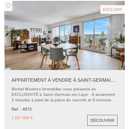
volumes, il bénéficie de toutes les commodités à
proximité immédiate. Une opportunité rare à ne pas
EXCLUSIF
manquer !
APPARTEMENT À VENDRE À SAINT-GERMAIN-EN-LAYE - 3 CHAMBRES - 115.62 M²
Michel Montoro Immobilier vous présente en
EXCLUSIVITÉ à Saint-Germain-en-Laye : À seulement
3 minutes à pied de la place du marché et 8 minutes du
RER, découvrez cet appartement situé au 4ème étage
Ref. : 4873
avec ascenseur et balcon. Il se compose d'une vaste
entrée, d'un séjour et salle à manger lumineux ouvrant
1 037 000 €
DÉCOUVRIR
sur un balcon, d'une cuisine indépendante, ainsi que
de trois chambres, dont deux avec accès au balcon.