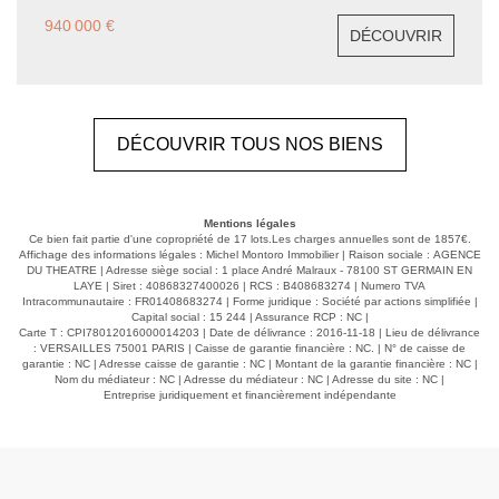
disposition parfaitement pensée, il incarne le cadre de
940 000 €
DÉCOUVRIR
vie familial ultime en ville. Agencement : Surface utile
: 110 m² traversants, lumineux et équilibrés. Entrée
avec rangements intégrés. Buanderie avec WC. 4
chambres dont 2 sur cour, au calme absolu, (dont une
suite parentale avec salle de douche + WC privatifs).
DÉCOUVRIR TOUS NOS BIENS
Séjour lumineux baigné de lumière naturelle. Espace
TV/salle de détente séparé, Cuisine ouverte sur salle à
manger. En plus... Une cave en sous-sol, Possibilité
d'acquérir un box indépendant de 26 m², en sus du prix
Mentions légales
de l'appartement. Une localisation idéale, à deux pas
Ce bien fait partie d'une copropriété de 17 lots.Les charges annuelles sont de 1857€.
des transports et de l'ensemble des commerces. Une
Affichage des informations légales : Michel Montoro Immobilier | Raison sociale : AGENCE
DU THEATRE | Adresse siège social : 1 place André Malraux - 78100 ST GERMAIN EN
configuration familiale, facile à vivre et évolutive :
LAYE | Siret : 40868327400026 | RCS : B408683274 | Numero TVA
espace détente, chambres multiples, rangements. Un
Intracommunautaire : FR01408683274 | Forme juridique : Société par actions simplifiée |
bien rare, à découvrir sans tarder !
Capital social : 15 244 | Assurance RCP : NC |
Carte T : CPI78012016000014203 | Date de délivrance : 2016-11-18 | Lieu de délivrance
: VERSAILLES 75001 PARIS | Caisse de garantie financière : NC. | N° de caisse de
garantie : NC | Adresse caisse de garantie : NC | Montant de la garantie financière : NC |
Nom du médiateur : NC | Adresse du médiateur : NC | Adresse du site : NC |
Entreprise juridiquement et financièrement indépendante