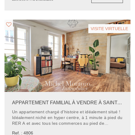
lumineux avec cheminée, - Une cuisine indépendante, -
Une salle de bains, - Un WC séparé. Une cave en
sous-sol complète ce bien. Les atouts : - Adresse
d'exception - Charme de l'ancien : cheminées,
volumes, hauteur sous plafond - Appartement lumineux
VISITE VIRTUELLE
et calme - Potentiel d'aménagement Possibilité
d'acheter une pièce de 15m² en plus, sur le même
palier.
APPARTEMENT FAMILIAL À VENDRE À SAINT-GERMAIN-EN-LAYE - 4 CHAMBRES
Un appartement chargé d'histoire et idéalement situé !
Idéalement niché en hyper centre, à 1 minute à pied du
RER A et avec tous les commerces au pied de
l'immeuble, cet appartement traversant de caractère
Ref. : 4806
vous charmera dès le seuil franchi. Avec une