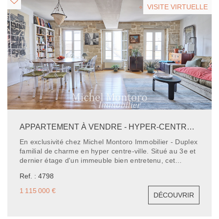
VISITE VIRTUELLE
APPARTEMENT À VENDRE - HYPER-CENTRE DE SAINT-GERMAIN-EN-LAYE - 4 CHAMBRES
En exclusivité chez Michel Montoro Immobilier - Duplex
familial de charme en hyper centre-ville. Situé au 3e et
dernier étage d'un immeuble bien entretenu, cet
appartement en duplex, rare sur le secteur, offre 154
Ref. : 4798
m² habitables (dont 127,73 m² Loi Carrez) au coeur de
Saint-Germain-en-Laye. Dès l'entrée, vous serez séduit
1 115 000 €
DÉCOUVRIR
par la luminosité traversante et les volumes généreux
du séjour double, parfait pour recevoir famille et amis.
La cuisine, aménagée avec soin, complète ce bel