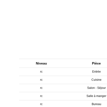
Niveau
Pièce
rc
Entrée
rc
Cuisine
rc
Salon - Séjour
rc
Salle à manger
rc
Bureau