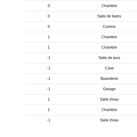
0
Chambre
0
Salle de bains
0
Cuisine
1
Chambre
1
Chambre
-1
Salle de jeux
-1
Cave
-1
Buanderie
-1
Garage
1
Salle d'eau
1
Chambre
-1
Salle d'eau