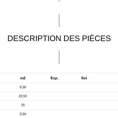
DESCRIPTION DES PIÈCES
m2
Exp.
Sol
6,36
28,50
25
3,30