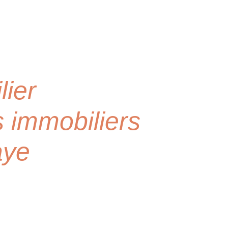
lier
s immobiliers
aye